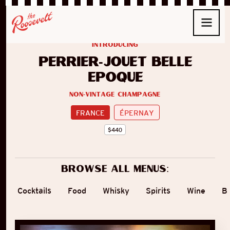
introducing
Perrier-Jouët Belle
Époque
Non-Vintage Champagne
FRANCE
ÉPERNAY
$
440
Browse all menus:
Cocktails
Food
Whisky
Spirits
Wine
B